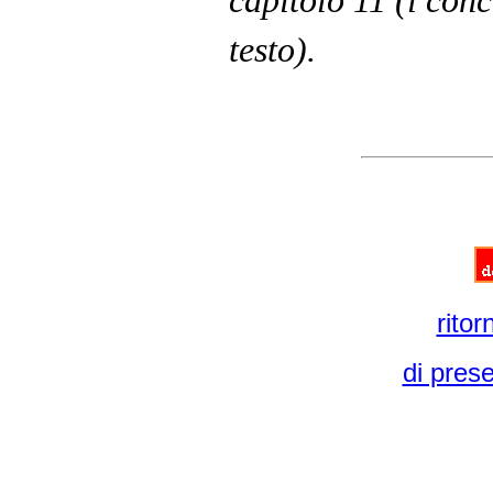
capitolo 11 (i conc
testo).
ritor
di prese